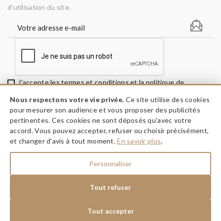
d'utilisation du site.
J'accepte les termes et conditions et la politique de
confidentialité
Nous respectons votre vie privée.
Ce site utilise des cookies
pour mesurer son audience et vous proposer des publicités
pertinentes. Ces cookies ne sont déposés qu'avec votre
accord. Vous pouvez accepter, refuser ou choisir précisément,
keyboard_arrow_down
INFORMATIONS
et changer d'avis à tout moment.
En savoir plus
.
keyboard_arrow_down
A PROPOS
Personnaliser
keyboard_arrow_down
NOS RÉSEAUX
Tout refuser
Tout accepter
Dessine moi ma fête © 2026