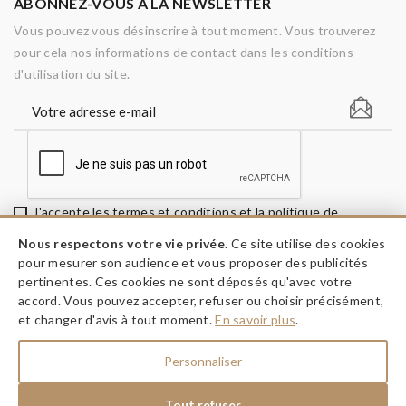
ABONNEZ-VOUS À LA NEWSLETTER
Vous pouvez vous désinscrire à tout moment. Vous trouverez
pour cela nos informations de contact dans les conditions
d'utilisation du site.
J'accepte les termes et conditions et la politique de
confidentialité
Nous respectons votre vie privée.
Ce site utilise des cookies
pour mesurer son audience et vous proposer des publicités
pertinentes. Ces cookies ne sont déposés qu'avec votre
accord. Vous pouvez accepter, refuser ou choisir précisément,
keyboard_arrow_down
INFORMATIONS
et changer d'avis à tout moment.
En savoir plus
.
keyboard_arrow_down
A PROPOS
Personnaliser
keyboard_arrow_down
NOS RÉSEAUX
Tout refuser