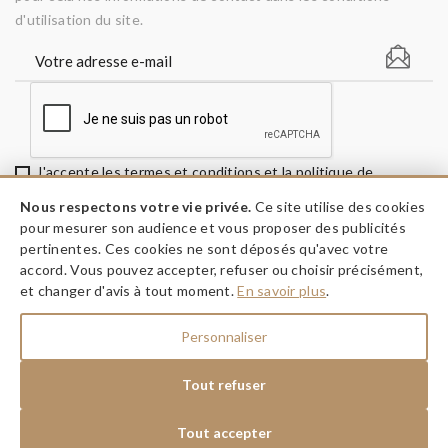
d'utilisation du site.
J'accepte les termes et conditions et la politique de
confidentialité
Nous respectons votre vie privée.
Ce site utilise des cookies
pour mesurer son audience et vous proposer des publicités
pertinentes. Ces cookies ne sont déposés qu'avec votre
accord. Vous pouvez accepter, refuser ou choisir précisément,
keyboard_arrow_down
INFORMATIONS
et changer d'avis à tout moment.
En savoir plus
.
keyboard_arrow_down
A PROPOS
Personnaliser
keyboard_arrow_down
NOS RÉSEAUX
Tout refuser
Tout accepter
Dessine moi ma fête © 2026