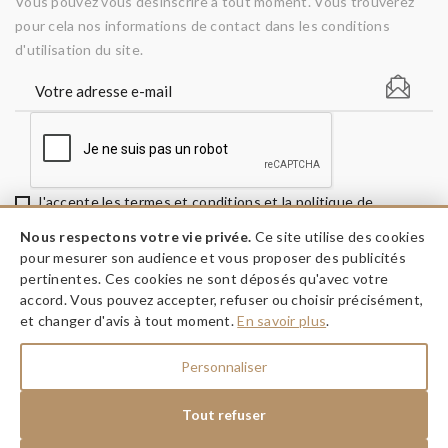
Vous pouvez vous désinscrire à tout moment. Vous trouverez
pour cela nos informations de contact dans les conditions
d'utilisation du site.
J'accepte les termes et conditions et la politique de
confidentialité
Nous respectons votre vie privée.
Ce site utilise des cookies
pour mesurer son audience et vous proposer des publicités
pertinentes. Ces cookies ne sont déposés qu'avec votre
accord. Vous pouvez accepter, refuser ou choisir précisément,
keyboard_arrow_down
INFORMATIONS
et changer d'avis à tout moment.
En savoir plus
.
keyboard_arrow_down
A PROPOS
Personnaliser
keyboard_arrow_down
NOS RÉSEAUX
Tout refuser