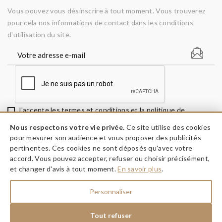
Vous pouvez vous désinscrire à tout moment. Vous trouverez
pour cela nos informations de contact dans les conditions
d'utilisation du site.
J'accepte les termes et conditions et la politique de
confidentialité
Nous respectons votre vie privée.
Ce site utilise des cookies
pour mesurer son audience et vous proposer des publicités
pertinentes. Ces cookies ne sont déposés qu'avec votre
accord. Vous pouvez accepter, refuser ou choisir précisément,
keyboard_arrow_down
INFORMATIONS
et changer d'avis à tout moment.
En savoir plus
.
keyboard_arrow_down
A PROPOS
Personnaliser
keyboard_arrow_down
NOS RÉSEAUX
Tout refuser