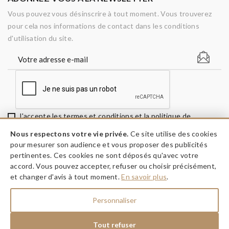
Vous pouvez vous désinscrire à tout moment. Vous trouverez
pour cela nos informations de contact dans les conditions
d'utilisation du site.
J'accepte les termes et conditions et la politique de
confidentialité
Nous respectons votre vie privée.
Ce site utilise des cookies
pour mesurer son audience et vous proposer des publicités
pertinentes. Ces cookies ne sont déposés qu'avec votre
accord. Vous pouvez accepter, refuser ou choisir précisément,
keyboard_arrow_down
INFORMATIONS
et changer d'avis à tout moment.
En savoir plus
.
keyboard_arrow_down
A PROPOS
Personnaliser
keyboard_arrow_down
NOS RÉSEAUX
Tout refuser