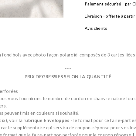
Paiement sécurisé - par CB
Livraison - offerte à parti
Avis clients
 fond bois avec photo façon polaroïd, composés de 3 cartes liées p
***
PRIX DEGRESSIFS SELON LA QUANTITÉ
perforées
s vous fournirons le nombre de cordon en chanvre naturel ou un 
ers.
es peuvent mis en couleurs si souhaité.
ix), voir la
rubrique Enveloppes
- le format pour ce faire-part 
 carte supplémentaire qui servira de coupon-réponse pour vos invit
e format que le faire-part non perforée pour le coupon réponse.
L