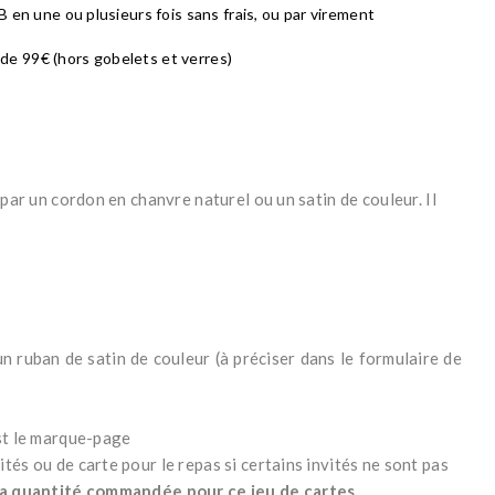
 en une ou plusieurs fois sans frais, ou par virement
r de 99€ (hors gobelets et verres)
ar un cordon en chanvre naturel ou un satin de couleur. Il
ruban de satin de couleur (à préciser dans le formulaire de
est le marque-page
és ou de carte pour le repas si certains invités ne sont pas
a quantité commandée pour ce jeu de cartes