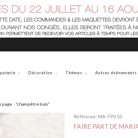
peterie
Décoration
Thèmes
Autres évènements
e page - "champêtre bois"
Référence:
MA-FP010
FAIRE PART DE MARI