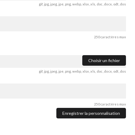
gif, jpg, jpeg, jpe, png, webp, xlsx, xls, doc, docx, odt, dos
250 caractères max
Choisir un fichier
gif, jpg, jpeg, jpe, png, webp, xlsx, xls, doc, docx, odt, dos
250 caractères max
Enregistrer la personnalisation