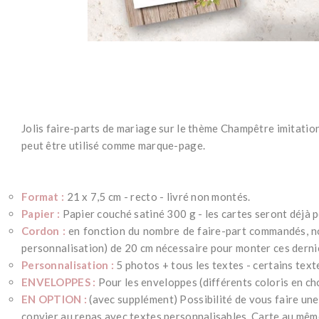
Jolis faire-parts de mariage sur le thème Champêtre imitation
peut être utilisé comme marque-page.
Format :
21 x 7,5 cm - recto - livré non montés.
Papier :
Papier couché satiné 300 g - les cartes seront déjà 
Cordon :
en fonction du nombre de faire-part commandés, nou
personnalisation) de 20 cm nécessaire pour monter ces derni
Personnalisation :
5 photos + tous les textes - certains text
ENVELOPPES :
Pour les enveloppes (différents coloris en cho
EN OPTION :
(avec supplément) Possibilité de vous faire une
convier au repas avec textes personnalisables. Carte au mêm