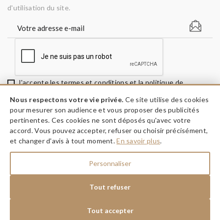
d'utilisation du site.
J'accepte les termes et conditions et la politique de
confidentialité
Nous respectons votre vie privée.
Ce site utilise des cookies
pour mesurer son audience et vous proposer des publicités
pertinentes. Ces cookies ne sont déposés qu'avec votre
accord. Vous pouvez accepter, refuser ou choisir précisément,
keyboard_arrow_down
INFORMATIONS
et changer d'avis à tout moment.
En savoir plus
.
keyboard_arrow_down
A PROPOS
Personnaliser
keyboard_arrow_down
NOS RÉSEAUX
Tout refuser
Tout accepter
Dessine moi ma fête © 2026