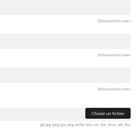
250 caractères max
250 caractères max
250 caractères max
Choisir un fichier
gif, jpg, jpeg, jpe, png, webp, xlsx, xls, doc, docx, odt, dos