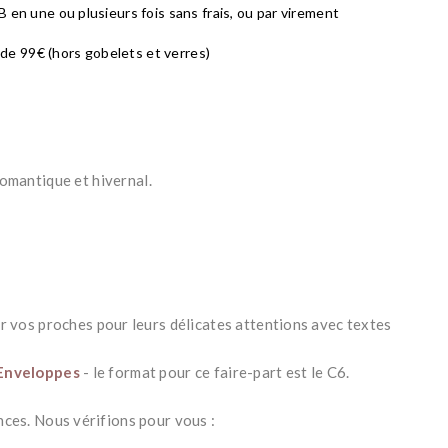
 en une ou plusieurs fois sans frais, ou par virement
r de 99€ (hors gobelets et verres)
 romantique et hivernal
.
r vos proches pour leurs délicates attentions avec textes
 Enveloppes
- le format pour ce faire-part est le C6.
nces. Nous vérifions pour vous :