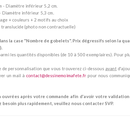
m - Diamètre inférieur 5,2 cm.
- Diamètre inférieur 5,3 cm.
age + couleurs + 2 motifs au choix
 translucide (photo non contractuelle)
ans la case "
Nombre de gobelets
". Prix dégressifs selon la qu
)
.
 parmi les quantités disponibles (de 10 à 500 exemplaires). Pour p
ire de personnalisation que vous trouverez ci-dessous
avant
d'ajout
yer un mail à
contact@dessinemoimafete.fr
pour nous communique
uvrées après votre commande afin d'avoir votre validation av
ez besoin plus rapidement, veuillez nous contacter SVP.