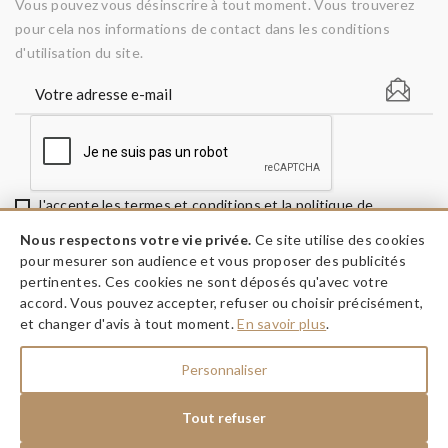
Vous pouvez vous désinscrire à tout moment. Vous trouverez
pour cela nos informations de contact dans les conditions
d'utilisation du site.
J'accepte les termes et conditions et la politique de
confidentialité
Nous respectons votre vie privée.
Ce site utilise des cookies
pour mesurer son audience et vous proposer des publicités
pertinentes. Ces cookies ne sont déposés qu'avec votre
accord. Vous pouvez accepter, refuser ou choisir précisément,
keyboard_arrow_down
INFORMATIONS
et changer d'avis à tout moment.
En savoir plus
.
keyboard_arrow_down
A PROPOS
Personnaliser
keyboard_arrow_down
NOS RÉSEAUX
Tout refuser