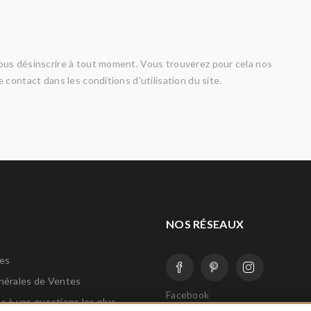
us désinscrire à tout moment. Vous trouverez pour cela nos
 contact dans les conditions d'utilisation du site.
NOS RÉSEAUX
les
nérales de Ventes
Facebook
 à vos questions les plus
Instagram