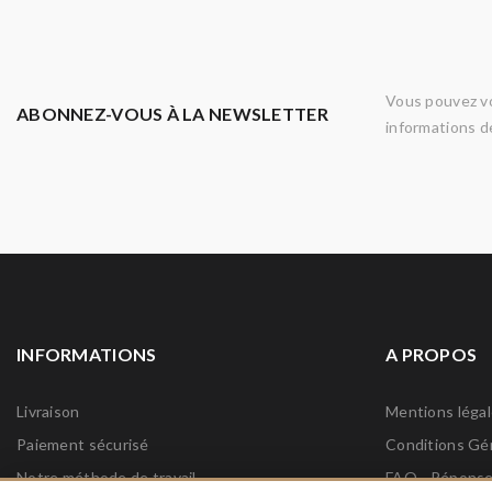
Vous pouvez vo
ABONNEZ-VOUS À LA NEWSLETTER
informations de
INFORMATIONS
A PROPOS
Livraison
Mentions léga
Paiement sécurisé
Conditions Gé
Notre méthode de travail
FAQ - Réponses