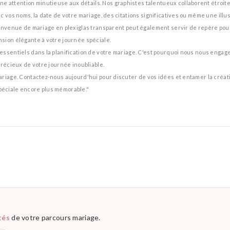
 attention minutieuse aux détails. Nos graphistes talentueux collaborent étroit
 vos noms, la date de votre mariage, des citations significatives ou même une illus
nvenue de mariage en plexiglas transparent peut également servir de repère pour vo
sion élégante à votre journée spéciale.
essentiels dans la planification de votre mariage. C'est pourquoi nous nous enga
précieux de votre journée inoubliable.
ariage. Contactez-nous aujourd'hui pour discuter de vos idées et entamer la créat
péciale encore plus mémorable."
tés
de votre parcours mariage.