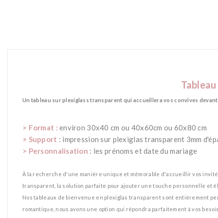
Tableau
Un tableau sur plexiglass transparent qui accueillera vos convives devant 
> Format :
environ 30x40 cm ou 40x60cm ou 60x80 cm
> Support
: impression sur plexiglas transparent 3mm d'ép
> Personnalisation
: les prénoms et date du mariage
À la recherche d'une manière unique et mémorable d'accueillir vos invité
transparent, la solution parfaite pour ajouter une touche personnelle et 
Nos tableaux de bienvenue en plexiglas transparent sont entièrement per
romantique, nous avons une option qui répondra parfaitement à vos besoi