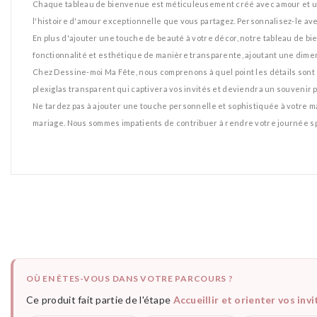
Chaque tableau de bienvenue est méticuleusement créé avec amour et une
l'histoire d'amour exceptionnelle que vous partagez. Personnalisez-le avec
En plus d'ajouter une touche de beauté à votre décor, notre tableau de bie
fonctionnalité et esthétique de manière transparente, ajoutant une dimen
Chez Dessine-moi Ma Fête, nous comprenons à quel point les détails sont 
plexiglas transparent qui captivera vos invités et deviendra un souvenir 
Ne tardez pas à ajouter une touche personnelle et sophistiquée à votre m
mariage. Nous sommes impatients de contribuer à rendre votre journée s
OÙ EN ÊTES-VOUS DANS VOTRE PARCOURS ?
Ce produit fait partie de l'étape
Accueillir et orienter vos invi